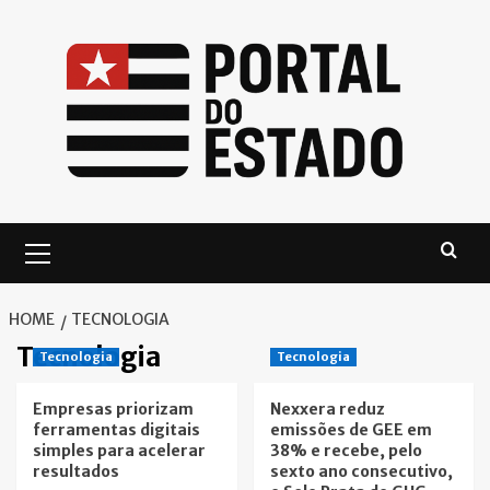
Skip
to
content
Primary
Menu
HOME
TECNOLOGIA
Tecnologia
Tecnologia
Tecnologia
Empresas priorizam
Nexxera reduz
ferramentas digitais
emissões de GEE em
simples para acelerar
38% e recebe, pelo
resultados
sexto ano consecutivo,