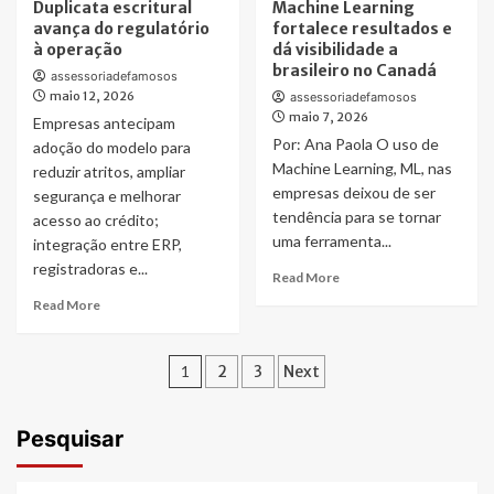
Duplicata escritural
Machine Learning
Lean
Agricultura
avança do regulatório
fortalece resultados e
Manufacturing
do
à operação
dá visibilidade a
na
futuro:
brasileiro no Canadá
prática:
a
assessoriadefamosos
maio 12, 2026
como
estratégia
assessoriadefamosos
a
maio 7, 2026
tecnológica
Empresas antecipam
indústria
de
Por: Ana Paola O uso de
adoção do modelo para
automotiva
Mônica
Machine Learning, ML, nas
reduzir atritos, ampliar
reduz
Souza
empresas deixou de ser
segurança e melhorar
custos
para
tendência para se tornar
acesso ao crédito;
e
impulsionar
uma ferramenta...
integração entre ERP,
ganha
o
competitividade
campo
registradoras e...
Read
Read More
more
Read
Read More
about
more
Machine
about
Learning
Paginação
Duplicata
1
2
3
Next
fortalece
escritural
de
resultados
avança
e
do
posts
Pesquisar
dá
regulatório
visibilidade
à
a
operação