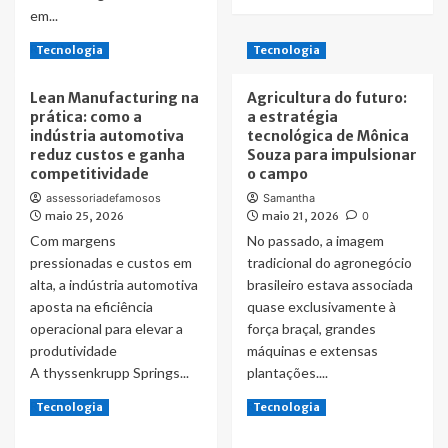
more
empresas
em...
about
Como
Read
Read More
Tecnologia
Tecnologia
vender
more
mais
about
Lean Manufacturing na
Agricultura do futuro:
através
Inovação
prática: como a
a estratégia
do
científica
indústria automotiva
tecnológica de Mônica
site?
utiliza
reduz custos e ganha
Souza para impulsionar
microrganismos
competitividade
o campo
para
enfrentar
assessoriadefamosos
Samantha
maio 25, 2026
desafios
maio 21, 2026
0
ambientais
Com margens
No passado, a imagem
pressionadas e custos em
tradicional do agronegócio
alta, a indústria automotiva
brasileiro estava associada
aposta na eficiência
quase exclusivamente à
operacional para elevar a
força braçal, grandes
produtividade
máquinas e extensas
A thyssenkrupp Springs...
plantações....
Read
Read
Read More
Read More
Tecnologia
Tecnologia
more
more
about
about