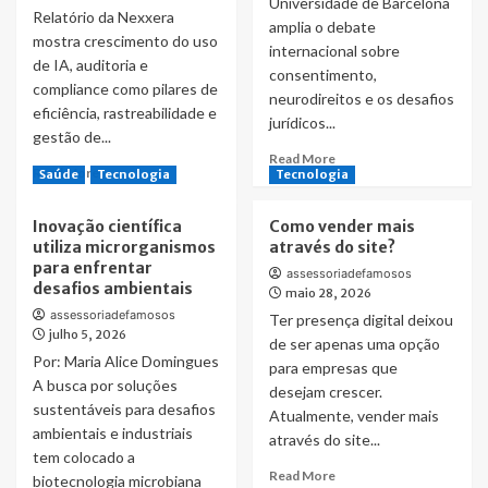
Universidade de Barcelona
recebe,
Relatório da Nexxera
amplia o debate
pelo
mostra crescimento do uso
internacional sobre
sexto
de IA, auditoria e
consentimento,
ano
compliance como pilares de
consecutivo,
neurodireitos e os desafios
eficiência, rastreabilidade e
o
jurídicos...
gestão de...
Selo
Read
Prata
Read More
Read
Read More
Saúde
Tecnologia
Tecnologia
more
do
more
about
GHG
about
Brain-
Protocol
Inovação científica
Como vender mais
ESG
Computer
utiliza microrganismos
através do site?
avança
Interfaces
para enfrentar
como
assessoriadefamosos
e
desafios ambientais
estrutura
maio 28, 2026
o
operacional
assessoriadefamosos
Ter presença digital deixou
futuro
julho 5, 2026
baseada
da
de ser apenas uma opção
em
Por: Maria Alice Domingues
autonomia
para empresas que
dados,
humana
A busca por soluções
desejam crescer.
governança
sustentáveis para desafios
Atualmente, vender mais
e
ambientais e industriais
Inteligência
através do site...
tem colocado a
Artificial
Read
Read More
biotecnologia microbiana
nas