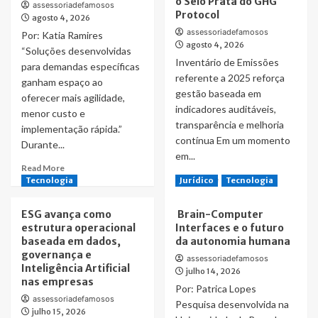
o Selo Prata do GHG
assessoriadefamosos
Protocol
agosto 4, 2026
assessoriadefamosos
Por: Katia Ramires
agosto 4, 2026
“Soluções desenvolvidas
Inventário de Emissões
para demandas específicas
referente a 2025 reforça
ganham espaço ao
gestão baseada em
oferecer mais agilidade,
indicadores auditáveis,
menor custo e
transparência e melhoria
implementação rápida.”
contínua Em um momento
Durante...
em...
Read
Read More
Read
more
Read More
Tecnologia
Jurídico
Tecnologia
more
about
about
Empresas
ESG avança como
Brain-Computer
Nexxera
priorizam
estrutura operacional
Interfaces e o futuro
reduz
ferramentas
baseada em dados,
da autonomia humana
emissões
digitais
governança e
de
assessoriadefamosos
simples
Inteligência Artificial
julho 14, 2026
GEE
para
nas empresas
em
acelerar
Por: Patrica Lopes
38%
assessoriadefamosos
resultados
Pesquisa desenvolvida na
julho 15, 2026
e