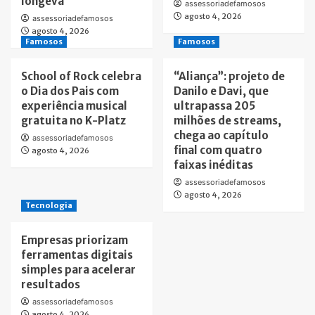
longeva
assessoriadefamosos
agosto 4, 2026
assessoriadefamosos
agosto 4, 2026
Famosos
Famosos
School of Rock celebra
“Aliança”: projeto de
o Dia dos Pais com
Danilo e Davi, que
experiência musical
ultrapassa 205
gratuita no K-Platz
milhões de streams,
chega ao capítulo
assessoriadefamosos
final com quatro
agosto 4, 2026
faixas inéditas
assessoriadefamosos
agosto 4, 2026
Tecnologia
Empresas priorizam
ferramentas digitais
simples para acelerar
resultados
assessoriadefamosos
agosto 4, 2026