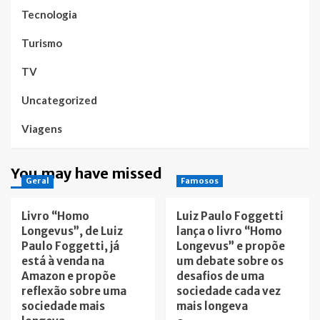
Tecnologia
Turismo
TV
Uncategorized
Viagens
You may have missed
Geral
Famosos
Livro “Homo
Luiz Paulo Foggetti
Longevus”, de Luiz
lança o livro “Homo
Paulo Foggetti, já
Longevus” e propõe
está à venda na
um debate sobre os
Amazon e propõe
desafios de uma
reflexão sobre uma
sociedade cada vez
sociedade mais
mais longeva