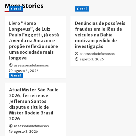
More Stories
Geral
Geral
Livro “Homo
Denúncias de possíveis
Longevus”, de Luiz
fraudes em leilões de
Paulo Foggetti, já está
veículos na Bahia
à venda na Amazon e
motivam pedido de
propõe reflexão sobre
investigação
uma sociedade mais
assessoriadefamosos
longeva
agosto 3, 2026
assessoriadefamosos
agosto 4, 2026
Geral
Atual Mister São Paulo
2026, ferreirense
Jefferson Santos
disputa o título de
Mister Rodeio Brasil
2026
assessoriadefamosos
agosto 3, 2026