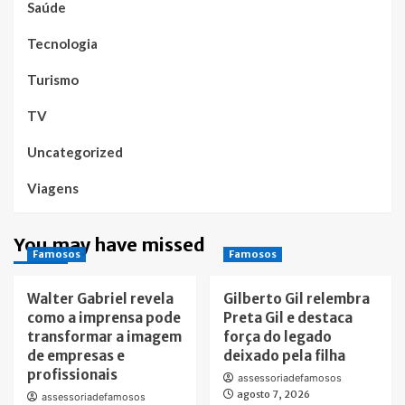
Saúde
Tecnologia
Turismo
TV
Uncategorized
Viagens
You may have missed
Famosos
Famosos
Walter Gabriel revela
Gilberto Gil relembra
como a imprensa pode
Preta Gil e destaca
transformar a imagem
força do legado
de empresas e
deixado pela filha
profissionais
assessoriadefamosos
agosto 7, 2026
assessoriadefamosos