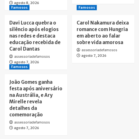
agosto 8, 2026
Famosos
Famosos
Davi Lucca quebra o
Carol Nakamura deixa
silêncio após elogios
romance com Hungria
nas redes e destaca
em aberto ao falar
educação recebida de
sobre vida amorosa
Carol Dantas
assessoriadefamosos
agosto 7, 2026
assessoriadefamosos
agosto 7, 2026
Famosos
João Gomes ganha
festa após aniversário
na Austrália, e Ary
Mirelle revela
detalhes da
comemoração
assessoriadefamosos
agosto 7, 2026