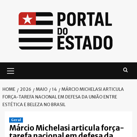
Skip
to
content
Primary
Menu
HOME
2026
MAIO
14
MÁRCIO MICHELASI ARTICULA
FORÇA-TAREFA NACIONAL EM DEFESA DA UNIÃO ENTRE
ESTÉTICA E BELEZA NO BRASIL
Geral
Márcio Michelasi articula força-
tarefa nacional em defesa da