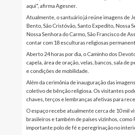
aqui”, afirma Agesner.
Atualmente, o santuário já reúne imagens de J
Bento, São Cristóvão, Santo Expedito, Nossa 
Nossa Senhora do Carmo, São Francisco de Assi
contar com 18 esculturas religiosas permanent
Aberto 24 horas por dia, o Caminho dos Devotos
capela, área de oração, velas, bancos, sala de 
e condições de mobilidade.
Além da cerimônia de inauguração das image
coletivo de bênção religiosa. Os visitantes po
chaves, terços e lembranças afetivas para rec
O espaço recebe atualmente cerca de 10 mil vis
brasileiros e também de países vizinhos, como
importante polo de fé e peregrinação no interi