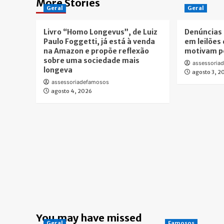
More Stories
Geral
Geral
Livro “Homo Longevus”, de Luiz
Denúncias 
Paulo Foggetti, já está à venda
em leilões 
na Amazon e propõe reflexão
motivam pe
sobre uma sociedade mais
assessoria
longeva
agosto 3, 2
assessoriadefamosos
agosto 4, 2026
You may have missed
Geral
Famosos