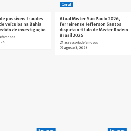
Geral
de possíveis fraudes
Atual Mister São Paulo 2026,
de veículos na Bahia
ferreirense Jefferson Santos
dido de investigação
disputa o título de Mister Rodeio
Brasil 2026
defamosos
026
assessoriadefamosos
agosto 3, 2026
Famosos
Famosos