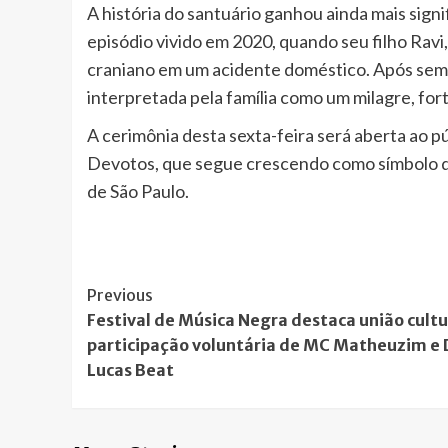
A história do santuário ganhou ainda mais sign
episódio vivido em 2020, quando seu filho Rav
craniano em um acidente doméstico. Após sema
interpretada pela família como um milagre, fort
A cerimônia desta sexta-feira será aberta ao 
Devotos, que segue crescendo como símbolo de 
de São Paulo.
Post
Previous
Festival de Música Negra destaca união cultu
Navigation
participação voluntária de MC Matheuzim e 
Lucas Beat