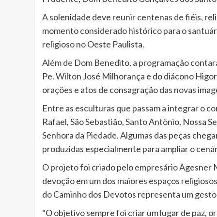
A solenidade deve reunir centenas de fiéis, rel
momento considerado histórico para o santuári
religioso no Oeste Paulista.
Além de Dom Benedito, a programação contará
Pe. Wilton José Milhorança e do diácono Higo
orações e atos de consagração das novas image
Entre as esculturas que passam a integrar o c
Rafael, São Sebastião, Santo Antônio, Nossa 
Senhora da Piedade. Algumas das peças chega
produzidas especialmente para ampliar o cenári
O projeto foi criado pelo empresário Agesner
devoção em um dos maiores espaços religiosos 
do Caminho dos Devotos representa um gesto d
“O objetivo sempre foi criar um lugar de paz, 