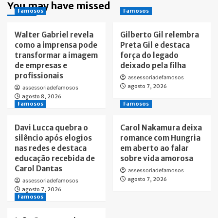
You may have missed
Famosos
Famosos
Walter Gabriel revela
Gilberto Gil relembra
como a imprensa pode
Preta Gil e destaca
transformar a imagem
força do legado
de empresas e
deixado pela filha
profissionais
assessoriadefamosos
agosto 7, 2026
assessoriadefamosos
agosto 8, 2026
Famosos
Famosos
Davi Lucca quebra o
Carol Nakamura deixa
silêncio após elogios
romance com Hungria
nas redes e destaca
em aberto ao falar
educação recebida de
sobre vida amorosa
Carol Dantas
assessoriadefamosos
agosto 7, 2026
assessoriadefamosos
agosto 7, 2026
Famosos