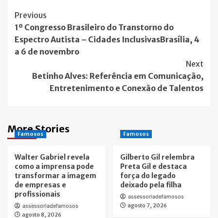
Post
Previous
1º Congresso Brasileiro do Transtorno do
Navigation
Espectro Autista – Cidades InclusivasBrasília, 4
a 6 de novembro
Next
Betinho Alves: Referência em Comunicação,
Entretenimento e Conexão de Talentos
More Stories
Famosos
Famosos
Walter Gabriel revela
Gilberto Gil relembra
como a imprensa pode
Preta Gil e destaca
transformar a imagem
força do legado
de empresas e
deixado pela filha
profissionais
assessoriadefamosos
agosto 7, 2026
assessoriadefamosos
agosto 8, 2026